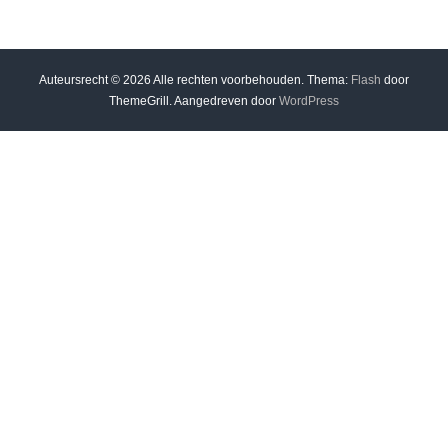
Auteursrecht © 2026
Alle rechten voorbehouden. Thema:
Flash
door
ThemeGrill. Aangedreven door
WordPress