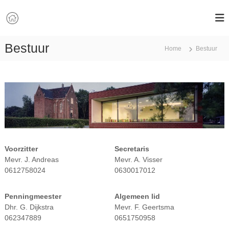
G
a
n
a
Bestuur
a
Home
Bestuur
r
d
e
i
n
h
o
u
d
Voorzitter
Secretaris
Mevr. J. Andreas
Mevr. A. Visser
0612758024
0630017012
Penningmeester
Algemeen lid
Dhr. G. Dijkstra
Mevr. F. Geertsma
062347889
0651750958